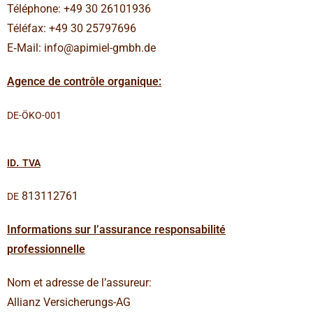
Télé­phone: +49 30 26101936
Téléfax: +49 30 25797696
E‑Mail: info@apimiel-gmbh.de
Agence de con­trôle organique:
DE-ÖKO-001
.
ID
TVA
813112761
DE
Infor­ma­tions sur l’assu­rance responsa­bi­lité
professionnelle
Nom et adresse de l’assureur:
Allianz Ver­si­che­rungs-AG