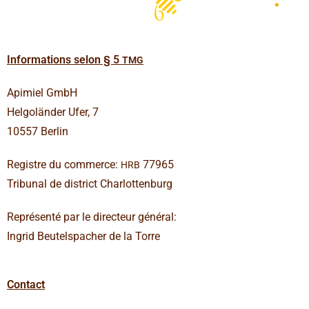
Infor­ma­tions selon § 5
TMG
Api­miel GmbH
Hel­go­länder Ufer, 7
10557 Berlin
Registre du com­merce:
77965
HRB
Tri­bunal de dis­trict Charlottenburg
Repré­senté par le direc­teur général:
Ingrid Beu­tel­s­pa­cher de la Torre
Contact