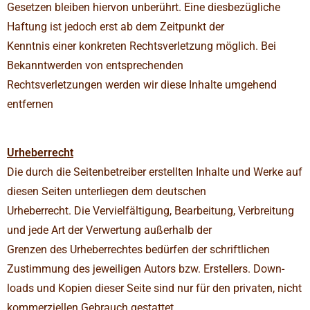
Gesetzen bleiben hiervon unbe­rührt. Eine dies­be­züg­liche
Haf­tung ist jedoch erst ab dem Zeit­punkt der
Kenntnis einer kon­kreten Rechts­ver­let­zung mög­lich. Bei
Bekannt­werden von ent­spre­chenden
Rechts­ver­let­zungen werden wir diese Inhalte umge­hend
entfernen
Urhe­ber­recht
Die durch die Sei­ten­be­treiber erstellten Inhalte und Werke auf
diesen Seiten unter­liegen dem deut­schen
Urhe­ber­recht. Die Ver­viel­fäl­ti­gung, Bear­bei­tung, Ver­brei­tung
und jede Art der Ver­wer­tung außer­halb der
Grenzen des Urhe­ber­rechtes bedürfen der schrift­li­chen
Zustim­mung des jewei­ligen Autors bzw. Erstel­lers. Down­
loads und Kopien dieser Seite sind nur für den pri­vaten, nicht
kom­mer­zi­ellen Gebrauch gestattet.