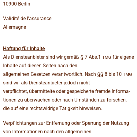
10900 Berlin
Vali­dité de l’assu­rance:
Alle­magne
Haf­tung für Inhalte
Als Diens­te­an­bieter sind wir gemäß § 7 Abs.1
für eigene
TMG
Inhalte auf diesen Seiten nach den
all­ge­meinen Gesetzen ver­ant­wort­lich. Nach §§ 8 bis 10
TMG
sind wir als Diens­te­an­bieter jedoch nicht
ver­pflichtet, über­mit­telte oder gespei­cherte fremde Infor­ma­
tionen zu über­wa­chen oder nach Umständen zu for­schen,
die auf eine rechts­wid­rige Tätig­keit hinweisen.
Ver­pflich­tungen zur Ent­fer­nung oder Sper­rung der Nut­zung
von Infor­ma­tionen nach den all­ge­meinen